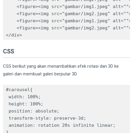
    <figure><img src="gambar/img1.jpeg" alt=""><
    <figure><img src="gambar/img2.jpeg" alt=""><
    <figure><img src="gambar/img1.jpeg" alt=""><
    <figure><img src="gambar/img2.jpeg" alt=""><
</div>
CSS
CSS berikut yang akan menambahkan efek rotasi dan 3D ke
galeri dan membuat galeri berputar 3D.
#carousel{

 width: 100%;

 height: 100%;

 position: absolute;

 transform-style: preserve-3d;

 animation: rotation 20s infinite linear;

}
