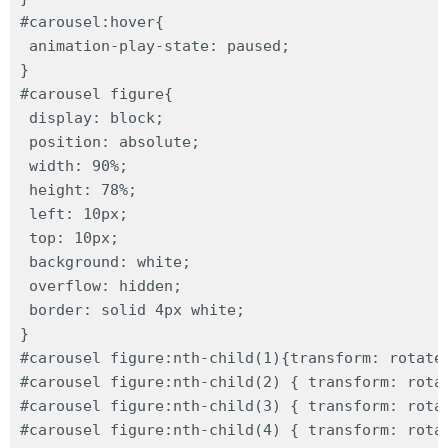
#carousel:hover{

 animation-play-state: paused;

}

#carousel figure{

 display: block;

 position: absolute;

 width: 90%;

 height: 78%;

 left: 10px;

 top: 10px;

 background: white;

 overflow: hidden;

 border: solid 4px white;

}

#carousel figure:nth-child(1){transform: rotateY
#carousel figure:nth-child(2) { transform: rotat
#carousel figure:nth-child(3) { transform: rotat
#carousel figure:nth-child(4) { transform: rotat